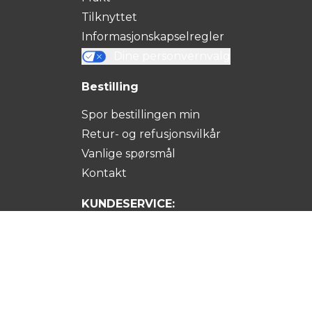
Tilknyttet
Informasjonskapselregler
Dine personvernvalg
Bestilling
Spor bestillingen min
Retur- og refusjonsvilkår
Vanlige spørsmål
Kontakt
KUNDESERVICE:
Kontakt oss:
US +1 (667) 284-7014
UK +442080891401
DE +498004009820
FR +33644656863