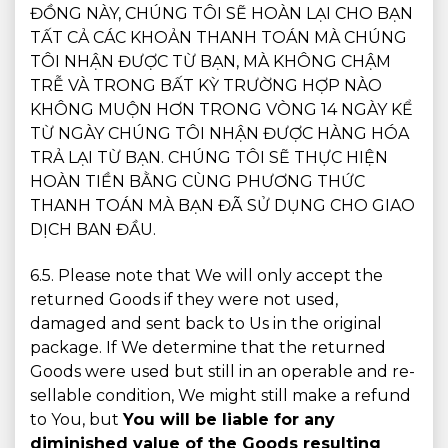
ĐỒNG NÀY, CHÚNG TÔI SẼ HOÀN LẠI CHO BẠN
TẤT CẢ CÁC KHOẢN THANH TOÁN MÀ CHÚNG
TÔI NHẬN ĐƯỢC TỪ BẠN, MÀ KHÔNG CHẬM
TRỄ VÀ TRONG BẤT KỲ TRƯỜNG HỢP NÀO
KHÔNG MUỘN HƠN TRONG VÒNG 14 NGÀY KỂ
TỪ NGÀY CHÚNG TÔI NHẬN ĐƯỢC HÀNG HÓA
TRẢ LẠI TỪ BẠN. CHÚNG TÔI SẼ THỰC HIỆN
HOÀN TIỀN BẰNG CÙNG PHƯƠNG THỨC
THANH TOÁN MÀ BẠN ĐÃ SỬ DỤNG CHO GIAO
DỊCH BAN ĐẦU.
6.5. Please note that We will only accept the
returned Goods if they were not used,
damaged and sent back to Us in the original
package. If We determine that the returned
Goods were used but still in an operable and re-
sellable condition, We might still make a refund
to You, but
You will be liable for any
diminished value of the Goods resulting