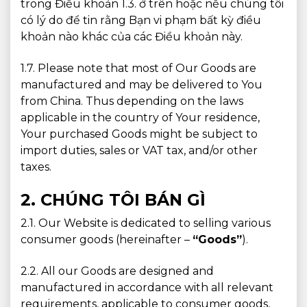
trong Điều khoản 1.3. ở trên hoặc nếu chúng tôi
có lý do để tin rằng Bạn vi phạm bất kỳ điều
khoản nào khác của các Điều khoản này.
1.7. Please note that most of Our Goods are
manufactured and may be delivered to You
from China. Thus depending on the laws
applicable in the country of Your residence,
Your purchased Goods might be subject to
import duties, sales or VAT tax, and/or other
taxes.
2. CHÚNG TÔI BÁN GÌ
2.1. Our Website is dedicated to selling various
consumer goods (hereinafter –
“Goods”
).
2.2. All our Goods are designed and
manufactured in accordance with all relevant
requirements, applicable to consumer goods,