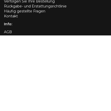
Verfolgen Sie Ihre Bestellung
Rückgabe- und Erstattungsrichtlinie
Häufig gestellte Fragen
Kontakt
Info:
AGB
Datenschutzrichtlinie
Versandrichtlinien
Tochterunternehmen
Cookie-Richtlinie
Impressum
Ihre Datenschutzoptionen
Kundendienst:
US +1 (667) 284-7014
UK +442080891401
DE +498004009820
FR +33644656863
PL +48800005495
Senden Sie uns eine E-Mail