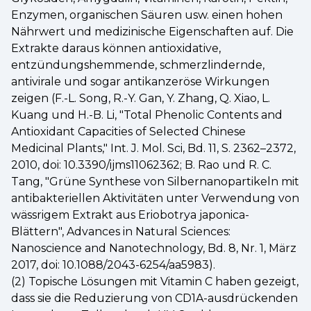
Enzymen, organischen Säuren usw. einen hohen
Nährwert und medizinische Eigenschaften auf. Die
Extrakte daraus können antioxidative,
entzündungshemmende, schmerzlindernde,
antivirale und sogar antikanzeröse Wirkungen
zeigen (F.-L. Song, R.-Y. Gan, Y. Zhang, Q. Xiao, L.
Kuang und H.-B. Li, "Total Phenolic Contents and
Antioxidant Capacities of Selected Chinese
Medicinal Plants," Int. J. Mol. Sci, Bd. 11, S. 2362–2372,
2010, doi: 10.3390/ijms11062362; B. Rao und R. C.
Tang, "Grüne Synthese von Silbernanopartikeln mit
antibakteriellen Aktivitäten unter Verwendung von
wässrigem Extrakt aus Eriobotrya japonica-
Blättern", Advances in Natural Sciences:
Nanoscience and Nanotechnology, Bd. 8, Nr. 1, März
2017, doi: 10.1088/2043-6254/aa5983).
(2) Topische Lösungen mit Vitamin C haben gezeigt,
dass sie die Reduzierung von CD1A-ausdrückenden