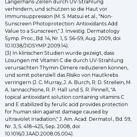
Langerhans-Zellen durch UV-Strahlung
verhindern, und schützen so die Haut vor
Immunsuppression (M. S. Matsui et al., "Non-
Sunscreen Photoprotection: Antioxidants Add
Value to a Sunscreen," J. Investig. Dermatology
Symp. Proc., Bd. 14, Nr. 1, S. 56–59, Aug. 2009, doi:
10.1038/JIDSYMP.2009.14).
(3) In klinischen Studien wurde gezeigt, dass
Lösungen mit Vitamin C die durch UV-Strahlung
verursachten Thymin-Dimere reduzieren können,
und somit potenziell das Risiko von Hautkrebs
verringern (J. C. Murray, J. A. Burch, R. D. Streilein, M.
A. Iannacchione, R. P. Hall und S. R. Pinnell, "A
topical antioxidant solution containing vitamins C
and E stabilized by ferulic acid provides protection
for human skin against damage caused by
ultraviolet irradiation," J. Am. Acad. Dermatol., Bd. 59,
Nr. 3, S. 418–425, Sep. 2008, doi:
10.1016/J.JAAD.2008.05.004).