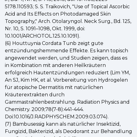
5178.110593; S. S. Traikovich, "Use of Topical Ascorbic
Acid and Its Effects on Photodamaged Skin
Topography," Arch. Otolaryngol. Neck Surg., Bd. 125,
Nr. 10, S. 1091–1098, Okt. 1999, doi:
10.1001/ARCHOTOL.125.10.1091).
(6) Houttuynia Cordata Tunb zeigt gute
entzündungshemmende Effekte. Es kann topisch
angewendet werden, und Studien zeigen, dass es
in Kombination mit anderen Heilkräutern
erfolgreich Hautentzündungen reduziert (Lim YM,
An SJ, Kim HK, et al. Vorbereitung von Hydrogelen
für atopische Dermatitis mit natürlichen
Kräuterextrakten durch
Gammastrahlenbestrahlung. Radiation Physics and
Chemistry. 2009;78(7-8):441-444.
Doi:10.1016/J.RADPHYSCHEM.2009.03.074).
(7) Bambusessig kann als natürlicher Insektizid,
Fungizid, Bakterizid, als Deodorant zur Behandlung