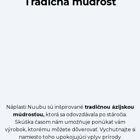
Tradičná múdrosť
Náplasti Nuubu sú inšpirované
tradičnou ázijskou
múdrosťou,
ktorá sa odovzdávala po stáročia.
Skúška časom nám umožňuje ponúkať vám
výrobok, ktorému môžete dôverovať. Vychutnajte si
namiesto toho upokojujúci vplyv prírody.