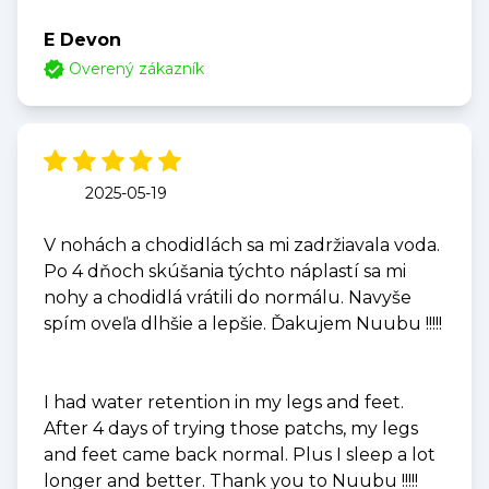
E Devon
Overený zákazník
2025-05-19
V nohách a chodidlách sa mi zadržiavala voda.
Po 4 dňoch skúšania týchto náplastí sa mi
nohy a chodidlá vrátili do normálu. Navyše
spím oveľa dlhšie a lepšie. Ďakujem Nuubu !!!!!
I had water retention in my legs and feet.
After 4 days of trying those patchs, my legs
and feet came back normal. Plus I sleep a lot
longer and better. Thank you to Nuubu !!!!!