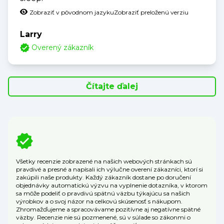
Zobraziť v pôvodnom jazyku
Zobraziť preloženú verziu
Larry
Overený zákazník
Čítajte ďalej
Všetky recenzie zobrazené na našich webových stránkach sú
pravdivé a presné a napísali ich výlučne overení zákazníci, ktorí si
zakúpili naše produkty. Každý zákazník dostane po doručení
objednávky automatickú výzvu na vyplnenie dotazníka, v ktorom
sa môže podeliť o pravdivú spätnú väzbu týkajúcu sa našich
výrobkov a o svoj názor na celkovú skúsenosť s nákupom.
Zhromažďujeme a spracovávame pozitívne aj negatívne spätné
väzby. Recenzie nie sú pozmenené, sú v súlade so zákonmi o