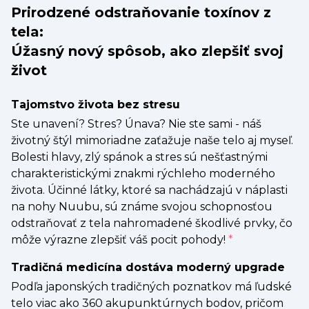
Prirodzené odstraňovanie toxínov z
tela:
Úžasný nový spôsob, ako zlepšiť svoj
život
Tajomstvo života bez stresu
Ste unavení? Stres? Únava? Nie ste sami - náš
životný štýl mimoriadne zaťažuje naše telo aj myseľ.
Bolesti hlavy, zlý spánok a stres sú nešťastnými
charakteristickými znakmi rýchleho moderného
života. Účinné látky, ktoré sa nachádzajú v náplasti
na nohy Nuubu, sú známe svojou schopnosťou
odstraňovať z tela nahromadené škodlivé prvky, čo
môže výrazne zlepšiť váš pocit pohody!
*
Tradičná medicína dostáva moderný upgrade
Podľa japonských tradičných poznatkov má ľudské
telo viac ako 360 akupunktúrnych bodov, pričom