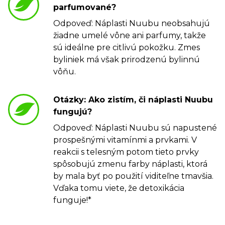
parfumované?
Odpoveď: Náplasti Nuubu neobsahujú
žiadne umelé vône ani parfumy, takže
sú ideálne pre citlivú pokožku. Zmes
byliniek má však prirodzenú bylinnú
vôňu.
Otázky: Ako zistím, či náplasti Nuubu
fungujú?
Odpoveď: Náplasti Nuubu sú napustené
prospešnými vitamínmi a prvkami. V
reakcii s telesným potom tieto prvky
spôsobujú zmenu farby náplasti, ktorá
by mala byť po použití viditeľne tmavšia.
Vďaka tomu viete, že detoxikácia
funguje!*