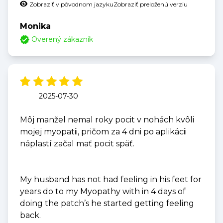
Zobraziť v pôvodnom jazyku
Zobraziť preloženú verziu
Monika
Overený zákazník
2025-07-30
Môj manžel nemal roky pocit v nohách kvôli
mojej myopatii, pričom za 4 dni po aplikácii
náplastí začal mať pocit späť.
My husband has not had feeling in his feet for
years do to my Myopathy with in 4 days of
doing the patch’s he started getting feeling
back.