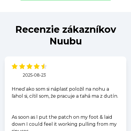
Recenzie zákazníkov
Nuubu
2025-08-23
Hneď ako som si náplasť položil na nohu a
ľahol si, cítil som, že pracuje a ťahá ma z dutín.
As soon as I put the patch on my foot & laid
down I could feel it working pulling from my