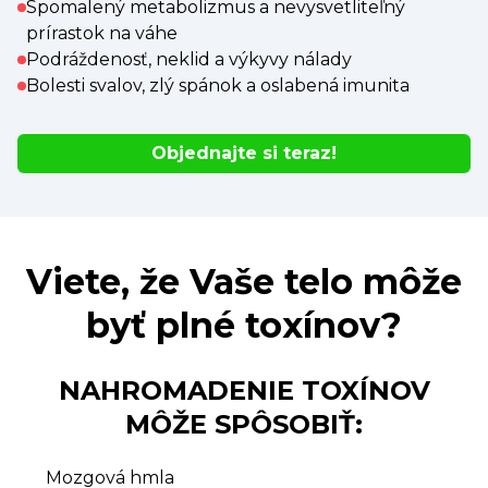
Spomalený metabolizmus a nevysvetliteľný
prírastok na váhe
Podráždenosť, neklid a výkyvy nálady
Bolesti svalov, zlý spánok a oslabená imunita
Objednajte si teraz!
Viete, že Vaše telo môže
byť plné toxínov?
NAHROMADENIE TOXÍNOV
MÔŽE SPÔSOBIŤ:
Mozgová hmla