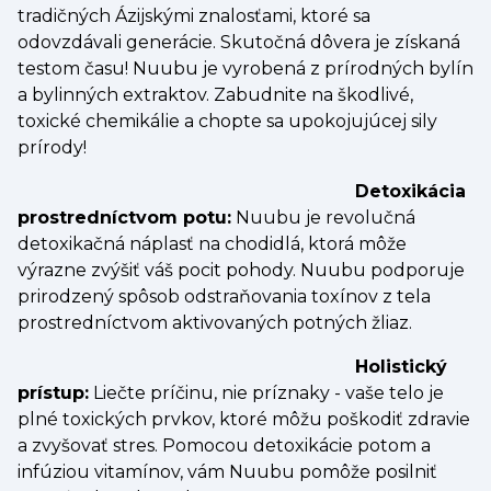
tradičných Ázijskými znalosťami, ktoré sa
odovzdávali generácie. Skutočná dôvera je získaná
testom času! Nuubu je vyrobená z prírodných bylín
a bylinných extraktov. Zabudnite na škodlivé,
toxické chemikálie a chopte sa upokojujúcej sily
prírody!
Detoxikácia
prostredníctvom potu:
Nuubu je revolučná
detoxikačná náplasť na chodidlá, ktorá môže
výrazne zvýšiť váš pocit pohody. Nuubu podporuje
prirodzený spôsob odstraňovania toxínov z tela
prostredníctvom aktivovaných potných žliaz.
Holistický
prístup:
Liečte príčinu, nie príznaky - vaše telo je
plné toxických prvkov, ktoré môžu poškodiť zdravie
a zvyšovať stres. Pomocou detoxikácie potom a
infúziou vitamínov, vám Nuubu pomôže posilniť