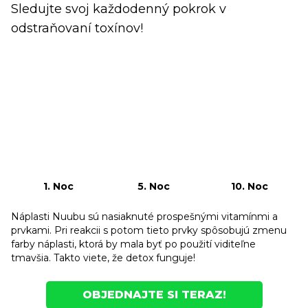
Sledujte svoj každodenný pokrok v
odstraňovaní toxínov!
1. Noc
5. Noc
10. Noc
Náplasti Nuubu sú nasiaknuté prospešnými vitamínmi a
prvkami. Pri reakcii s potom tieto prvky spôsobujú zmenu
farby náplasti, ktorá by mala byť po použití viditeľne
tmavšia. Takto viete, že detox funguje!
OBJEDNAJTE SI TERAZ!