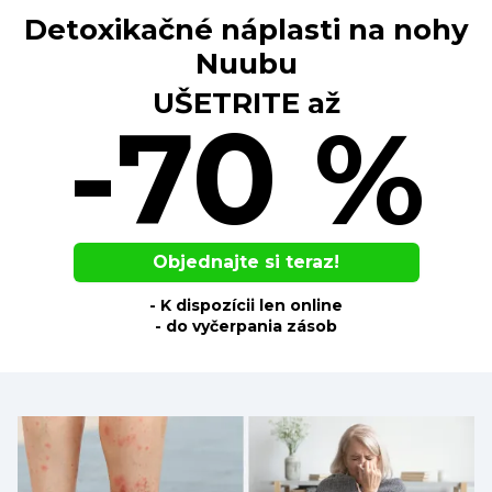
Detoxikačné náplasti na nohy
Nuubu
UŠETRITE až
-70 %
Objednajte si teraz!
- K dispozícii len online
- do vyčerpania zásob