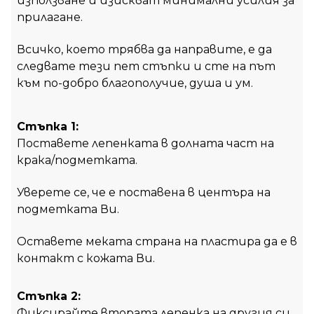
използване и изискват минимални усилия за
прилагане.
Всичко, което трябва да направите, е да
следвате тези пет стъпки и сте на път
към по-добро благополучие, душа и ум.
Стъпка 1:
Поставете лепенката в долната част на
крака/подметката.
Уверете се, че е поставена в центъра на
подметката Ви.
Оставете меката страна на пластира да е в
контакт с кожата Ви.
Стъпка 2:
Фиксирайте втората лепенка на другия си