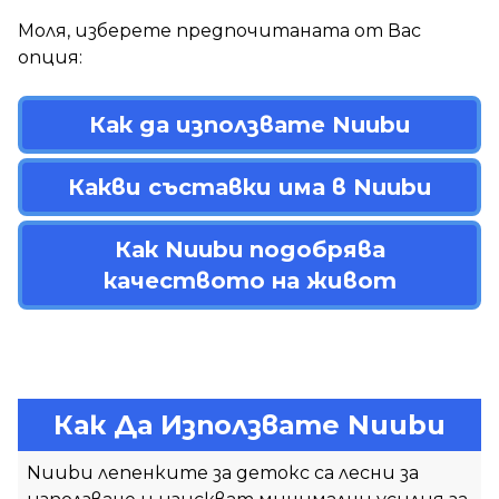
Моля, изберете предпочитаната от Вас
опция:
Как да използвате Nuubu
Какви съставки има в Nuubu
Как Nuubu подобрява
качеството на живот
Как Да Използвате Nuubu
Nuubu лепенките за детокс са лесни за