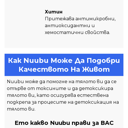
Хитин
Притежава антимикробни,
антиоксидантни и
хемостатични свойства.
Как Nuubu Може Да Подобри
Качеството На Живот
Nuubu може да помогне на тялото ви да се
отърве от токсините и да детоксикира
тялото ви, като осигурява естествена
подкрепа за процесите на детоксикация на
тялото ви.
Ето какво Nuubu прави за ВАС