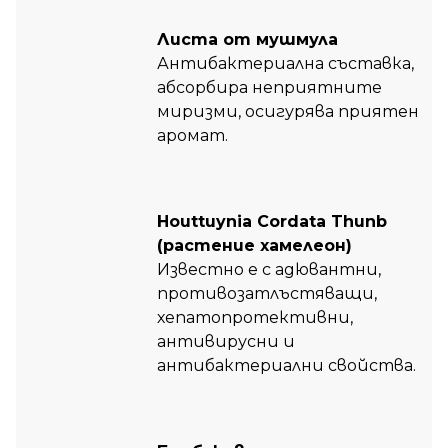
Листа от мушмула
Антибактериална съставка,
абсорбира неприятните
миризми, осигурява приятен
аромат.
Houttuynia Cordata Thunb
(растение хамелеон)
Известно е с адювантни,
противозатлъстяващи,
хепатопротективни,
антивирусни и
антибактериални свойства.