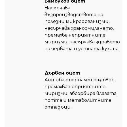
Бамбуков оцет
Насърчава
възпроизводството на
полезни микроорганизми,
насърчава храносмилането,
премахва неприятните
миризми, насърчава здравето
на червата и устната кухина.
Дървен оцет
Антибактериален разтвор,
премахва неприятните
миризми, абсорбира влагата,
потта и метаболитните
отпадъци.