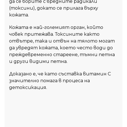
да се борите с вредните радикали
(токсини), докато се прилага върху
кожата.
Кожата е най-големият орган, който
човек притежава. Токсините както
отвътре, така и отвън на тялото могат
да увредят кожата, което често води до
преждевременно стареене, тъмни петна
и други видими петна.
Доказано е, че като съставка витамин С
значително помага в процеса на
детоксикация.