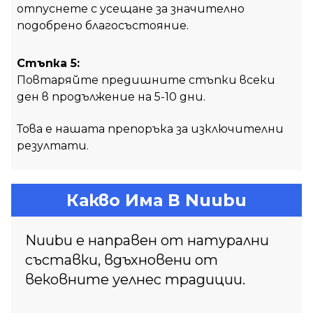
отпуснете с усещане за значително
подобрено благосъстояние.
Стъпка 5:
Повтаряйте предишните стъпки всеки
ден в продължение на 5-10 дни.
Това е нашата препоръка за изключителни
резултати.
Какво Има В Nuubu
Nuubu е направен от натурални
съставки, вдъхновени от
вековните уелнес традиции.