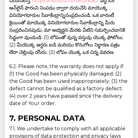
చేయదలిస్తే,
https://nuubu.com/contact
వద్ద ఒక
ఆన్‌లైన్‌ ఫారంని నింపడం ద్వారా దయచేసి మాయొక్క
వినియోగదారుల సేవాకేంద్రాన్నిసంప్రదించండి. ఒక వారంటీ
క్లెయింతో మాయొక్క వినియోగదారుల సేవాకేంద్రాన్ని మీరు
సంప్రదించినపుడు, మా అభ్యర్ధన మేరకు వీటిని సమర్పించడానికి
సిద్ధంగా వుండండి: (1) లోపంతో వున్న వస్తువు యొక్క ఫోటోలు;
(2) మీయొక్క ఆర్డరు ఐడి మరియు కొనుగోలు నిర్థారణ పత్రం
లేదా చెల్లింపు రసీదు; (3) లోపం యొక్క ఒక చిన్న వివరణ.
6.2. Please note, the warranty does not apply if:
(1) the Good has been physically damaged; (2)
the Good has been used inappropriately; (3) the
defect cannot be qualified as a factory defect;
(4) over 2 years have passed since the delivery
date of Your order.
7. PERSONAL DATA
7.1. We undertake to comply with all applicable
provisions of data protection and privacy laws