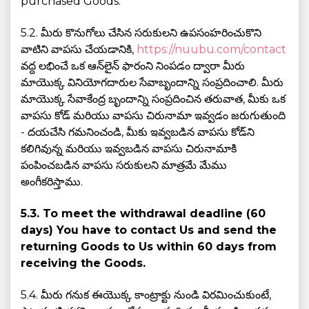
purchased Goods.
5.2. మీరు కొనుగోలు చేసిన సరుకులని ఉపసంహరించుకొని
వాటిని వాపసు చేయడానికి,
https://nuubu.com/contact
వద్ద లభించే ఒక ఆన్‌లైన్‌ ఫారంని నింపడం ద్వారా మీరు
మాయొక్క వినియోగదారుల సేవాబృందాన్ని సంప్రదించాలి. మీరు
మాయొక్క సేవాకేంద్ర బృందాన్ని సంప్రదించిన తరువాత, మీకు ఒక
వాపసు కోడ్ మరియు వాపసు చిరునామా ఇవ్వడం జరుగుతుంది
- దయచేసి గమనించండి, మీకు ఇవ్వబడిన వాపసు కోడ్‌ని
కలిగివున్న మరియు ఇవ్వబడిన వాపసు చిరునామాకి
పంపించబడిన వాపసు సరుకులని మాత్రమే మేము
అంగీకరిస్తాము.
5.3. To meet the withdrawal deadline (60
days) You have to contact Us and send the
returning Goods to Us within 60 days from
receiving the Goods.
5.4. మీరు గనుక ఈయొక్క కాంట్రాక్టు నుండి విరమించుకుంటే,